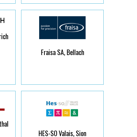
rich
Fraisa SA, Bellach
thal
HES-SO Valais, Sion