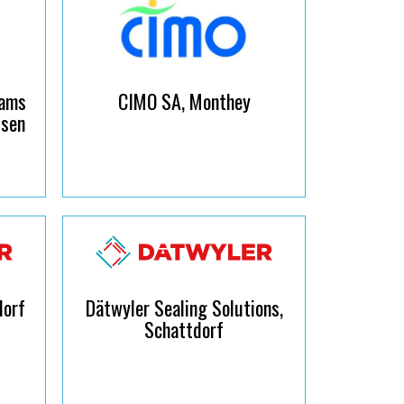
oams
CIMO SA, Monthey
usen
dorf
Dätwyler Sealing Solutions,
Schattdorf