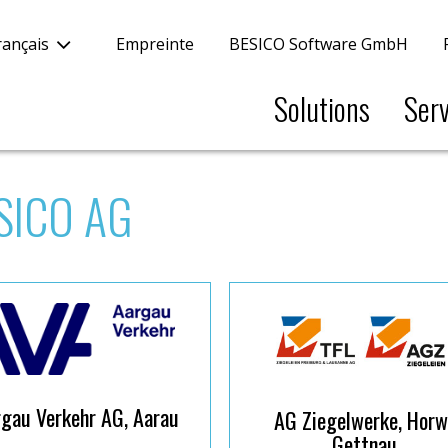
rançais
Empreinte
BESICO Software GmbH
Solutions
Serv
ESICO AG
gau Verkehr AG, Aarau
AG Ziegelwerke, Horw
Gettnau